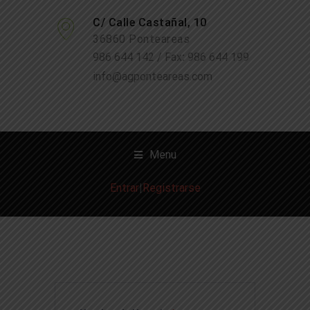
C/ Calle Castañal, 10
36860 Ponteareas
986 644 142 / Fax
:
986 644 199
info@agponteareas.com
Menu
Entrar
|
Registrarse