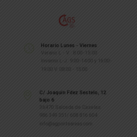
Horario Lunes - Viernes
Verano L - V : 8:00-15:00
Invierno L-J : 9:00-14:00 y 16:00-
19:00 V: 08:00 - 15:00
C/ Joaquín Fdez Sestelo, 12
bajo 6
36470 Salceda de Caselas
986 349 351/ 608 816 604
info@agponteareas.com