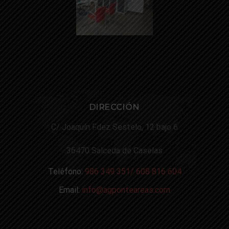
DIRECCIÓN
C/ Joaquín Fdez Sestelo, 12 bajo 6
36470 Salceda de Caselas
Teléfono:
986 349 351/ 608 816 604
Email:
info@agponteareas.com