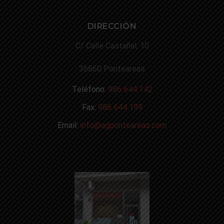
DIRECCIÓN
C/ Calle Castañal, 10
36860 Ponteareas
Teléfono:
986 644 142
Fax:
986 644 199
Email:
info@agponteareas.com