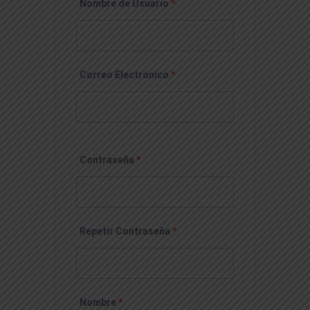
Nombre de Usuario
*
Correo Electrónico
*
Contraseña
*
Repetir Contraseña
*
Nombre
*